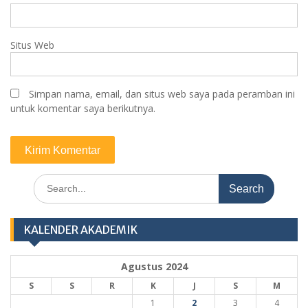
Situs Web
Simpan nama, email, dan situs web saya pada peramban ini
untuk komentar saya berikutnya.
Search
for:
KALENDER AKADEMIK
Agustus 2024
S
S
R
K
J
S
M
1
2
3
4