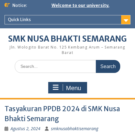
Skip
Notice:
Welcome to our university.
to
content
Quick Links
SMK NUSA BHAKTI SEMARANG
Jln. Wologito Barat No. 125 Kembang Arum – Semarang
Barat
Search
for:
Menu
Tasyakuran PPDB 2024 di SMK Nusa
Bhakti Semarang
Agustus 2, 2024
smknusabhaktisemarang