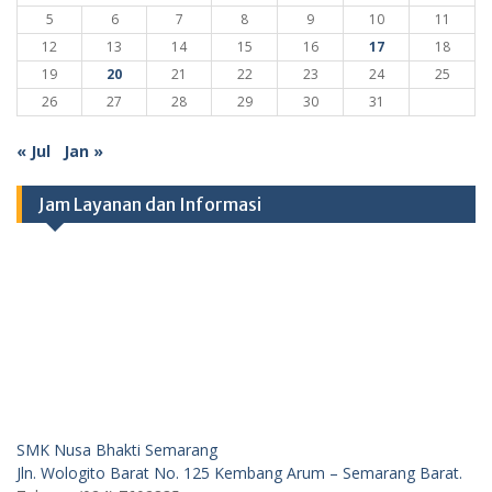
5
6
7
8
9
10
11
12
13
14
15
16
17
18
19
20
21
22
23
24
25
26
27
28
29
30
31
« Jul
Jan »
Jam Layanan dan Informasi
SMK Nusa Bhakti Semarang
Jln. Wologito Barat No. 125 Kembang Arum – Semarang Barat.