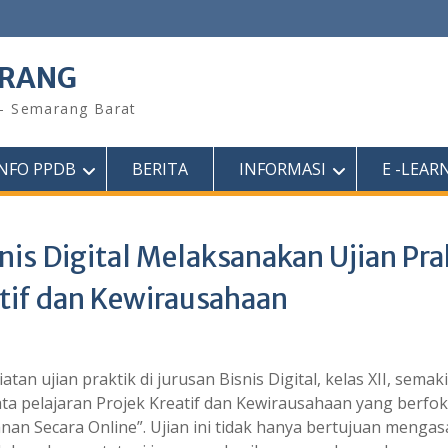
ARANG
 – Semarang Barat
INFO PPDB
BERITA
INFORMASI
E -LEAR
snis Digital Melaksanakan Ujian Pra
atif dan Kewirausahaan
an ujian praktik di jurusan Bisnis Digital, kelas XII, semak
ta pelajaran Projek Kreatif dan Kewirausahaan yang berfo
an Secara Online”. Ujian ini tidak hanya bertujuan menga