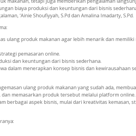
oduk makanan, tetapi juga memberikan pengalaman langsun
ungan biaya produksi dan keuntungan dari bisnis sederhana
laman, ‘Ainie Shoufiyyah, S.Pd dan Amalina Imadarty, S.Pd.
ama:
s ulang produk makanan agar lebih menarik dan memiliki n
rategi pemasaran online.
duksi dan keuntungan dari bisnis sederhana.
wa dalam menerapkan konsep bisnis dan kewirausahaan s
engemasan ulang produk makanan yang sudah ada, membua
 dan memasarkan produk tersebut melalui platform online.
am berbagai aspek bisnis, mulai dari kreativitas kemasan, st
aranya: