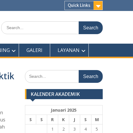
Quick Links
Search
for:
NING
GALERI
LAYANAN
Search
ktik
for:
KALENDER AKADEMIK
Januari 2025
in
kus
S
S
R
K
J
S
M
sah
1
2
3
4
5