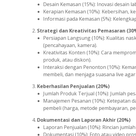
Desain Kemasan (15%): Inovasi desain lab
Kerapian Kemasan (10%): Kebersihan, k
Informasi pada Kemasan (5%): Kelengkap
Strategi dan Kreativitas Pemasaran (30
Persiapan Langsung (10%): Kualitas nas
(pencahayaan, kamera).
Kreativitas Konten (10%): Cara mempromo
produk, atau diskon).
Interaksi dengan Penonton (10%): Kem
membeli, dan menjaga suasana live agar
Keberhasilan Penjualan (20%)
Jumlah Produk Terjual (10%): Jumlah pesa
Manajemen Pesanan (10%): Ketepatan d
pembeli (harga, metode pembayaran, pe
Dokumentasi dan Laporan Akhir (20%)
Laporan Penjualan (10%): Rincian jumlah
Dokumentasi (10%): Foto atau video prose