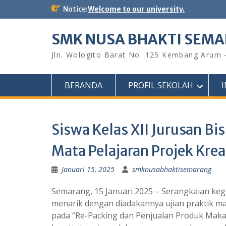
Skip
Notice:
Welcome to our university.
to
content
SMK NUSA BHAKTI SEM
Jln. Wologito Barat No. 125 Kembang Arum
BERANDA
PROFIL SEKOLAH
Siswa Kelas XII Jurusan Bi
Mata Pelajaran Projek Kre
Januari 15, 2025
smknusabhaktisemarang
Semarang, 15 Januari 2025 – Serangkaian kegiat
menarik dengan diadakannya ujian praktik ma
pada “Re-Packing dan Penjualan Produk Makan