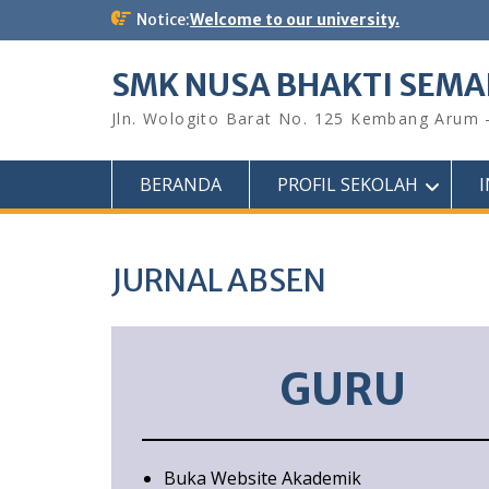
Skip
Notice:
Welcome to our university.
to
content
SMK NUSA BHAKTI SEM
Jln. Wologito Barat No. 125 Kembang Arum
BERANDA
PROFIL SEKOLAH
JURNAL ABSEN
GURU
Buka Website Akademik