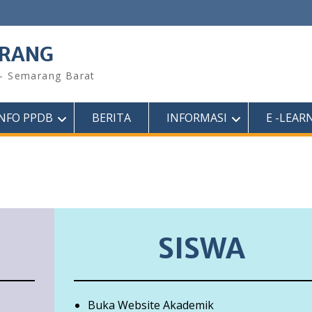
ARANG
 – Semarang Barat
INFO PPDB
BERITA
INFORMASI
E -LEAR
SISWA
Buka Website Akademik