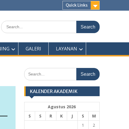
Quick Links
Search
for:
NING
GALERI
LAYANAN
Search
for:
KALENDER AKADEMIK
Agustus 2026
S
S
R
K
J
S
M
1
2