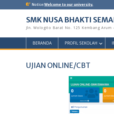
Skip
Notice:
Welcome to our university.
to
content
SMK NUSA BHAKTI SEM
Jln. Wologito Barat No. 125 Kembang Arum
BERANDA
PROFIL SEKOLAH
UJIAN ONLINE/CBT