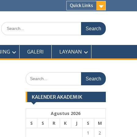
Quick Links
Search
for:
NING
GALERI
LAYANAN
Search
for:
KALENDER AKADEMIK
Agustus 2026
S
S
R
K
J
S
M
1
2