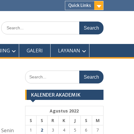
Quick Links
Search
for:
NING
GALERI
LAYANAN
Search
for:
KALENDER AKADEMIK
Agustus 2022
S
S
R
K
J
S
M
 Senin
1
2
3
4
5
6
7