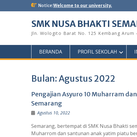
Skip
Notice:
Welcome to our university.
to
content
SMK NUSA BHAKTI SEM
Jln. Wologito Barat No. 125 Kembang Arum
BERANDA
PROFIL SEKOLAH
Bulan:
Agustus 2022
Pengajian Asyuro 10 Muharram dan
Semarang
Agustus 10, 2022
Semarang, bertempat di SMK Nusa Bhakti se
Muharrom dan santunan anak yatim piatu be