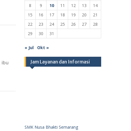
8
9
10
11
12
13
14
15
16
17
18
19
20
21
22
23
24
25
26
27
28
29
30
31
« Jul
Okt »
Jam Layanan dan Informasi
k ibu
SMK Nusa Bhakti Semarang