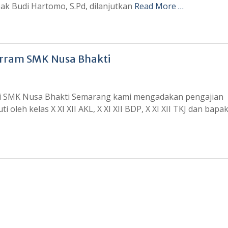
pak Budi Hartomo, S.Pd, dilanjutkan
Read More …
arram SMK Nusa Bhakti
 SMK Nusa Bhakti Semarang kami mengadakan pengajian
i oleh kelas X XI XII AKL, X XI XII BDP, X XI XII TKJ dan bapa