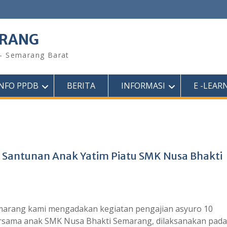
ARANG
 – Semarang Barat
INFO PPDB
BERITA
INFORMASI
E -LEAR
 Santunan Anak Yatim Piatu SMK Nusa Bhakti
marang kami mengadakan kegiatan pengajian asyuro 10
rsama anak SMK Nusa Bhakti Semarang, dilaksanakan pada